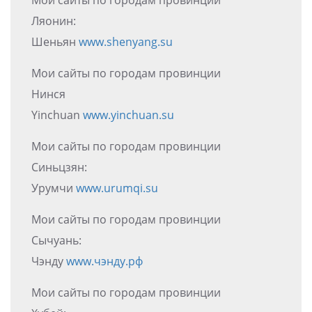
Ляонин:
Шеньян
www.shenyang.su
Мои сайты по городам провинции
Нинся
Yinchuan
www.yinchuan.su
Мои сайты по городам провинции
Синьцзян:
Урумчи
www.urumqi.su
Мои сайты по городам провинции
Сычуань:
Чэнду
www.чэнду.рф
Мои сайты по городам провинции