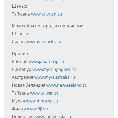
Шаньси:
Тайюань
www.taiyuan.su
Мои сайты по городам провинции
Шэньси:
Сиань
www.xian.iurlov.su
Прочие:
Япония
www.japan-trip.ru
Сингапур
www.my-singapore.ru
Австралия
www.my-australia.ru
Новая Зеландия
www.new-zealand.su
Тайвань
www.taiwan.su
Мурея
www.moorea.su
Фиджи
www.fiji.su
Полинезия
www.polynesia.su