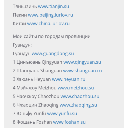
Тяньцзинь
www.tianjin.su
Пекин
www.beijing.iurlov.ru
Китай
www.china.iurlov.ru
Мои сайты по городам провинции
Гуандун:
Гуандун
www.guangdong.su
1 Цинъюань Qingyuan
www.qingyuan.su
2 Шаогуань Shaoguan
www.shaoguan.ru
3 Хэюань Heyuan
www.heyuan.ru
4 Мэйчжоу Meizhou
www.meizhou.su
5 Чаочжоу Chaozhou
www.chaozhou.su
6 Чжаоцин Zhaoqing
www.zhaoqing.su
7 Юньфу Yunfu
www.yunfu.su
8 Фошань Foshan
www.foshan.su