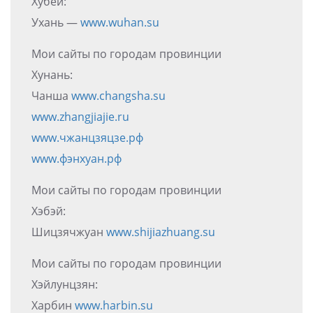
Хубей:
Ухань —
www.wuhan.su
Мои сайты по городам провинции
Хунань:
Чанша
www.changsha.su
www.zhangjiajie.ru
www.чжанцзяцзе.рф
www.фэнхуан.рф
Мои сайты по городам провинции
Хэбэй:
Шицзячжуан
www.shijiazhuang.su
Мои сайты по городам провинции
Хэйлунцзян:
Харбин
www.harbin.su