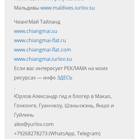
Мальдивы
www.maldives.iurlov.su
ЧиангМай Тайланд
www.chiangmai.su
www.chiangmai-flat.ru
www.chiangmai-flat.com
www.chiangmai.iurlov.su
Если вас интересует РЕКЛАМА на моих
ресурсах — инфо
ЗДЕСЬ
.
Юрлов Александр гид и блогер в Макао,
Гонконге, Гуанчжоу, Шэньчжэнь, Яншо и
Гуйлинь
alex@yurlov.com
+79268278273 (WhatsApp, Telegram)