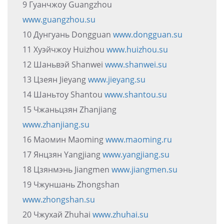
9 Гуанчжоу Guangzhou
www.guangzhou.su
10 Дунгуань Dongguan
www.dongguan.su
11 Хуэйчжоу Huizhou
www.huizhou.su
12 Шаньвэй Shanwei
www.shanwei.su
13 Цзеян Jieyang
www.jieyang.su
14 Шаньтоу Shantou
www.shantou.su
15 Чжаньцзян Zhanjiang
www.zhanjiang.su
16 Маомин Maoming
www.maoming.ru
17 Янцзян Yangjiang
www.yangjiang.su
18 Цзянмэнь Jiangmen
www.jiangmen.su
19 Чжуншань Zhongshan
www.zhongshan.su
20 Чжухай Zhuhai
www.zhuhai.su