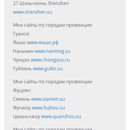
21 Шэньчжэнь Shenzhen
www.shenzhen.su
Мои сайты по городам провинции
Гуанси:
Яншо
www.яншо.рф
Наньнин
www.nanning.su
Чунцзо
www.chongzuo.ru
Гуйлинь
www.guilin.su
Мои сайты по городам провинции
Фуцзян:
Сямэнь
www.xiamen.su
Фучжоу
www.fuzhou.su
Цюаньчжоу
www.quanzhou.su
Мои сайты по городам провинции